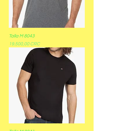
Talla M 8043
Precio
19.500,00 CRC