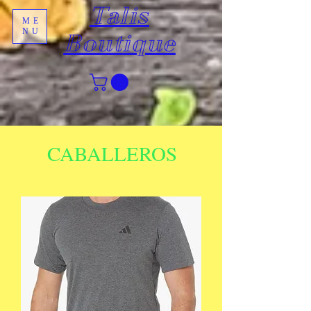
Talis
ME
NU
Boutique
CABALLEROS