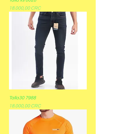
Talla xs 8028
Precio
18.000,00 CRC
Talla30 7988
Precio
18.000,00 CRC