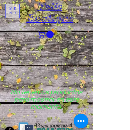
Talis
ME
NU
Boutique
No tenemos productos
para mostrar en este
momento.
Pagos sinpe móvil