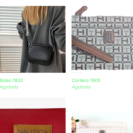
Bolso 7833
Vista rápida
Cartera 7605
Vista rápida
Agotado
Agotado