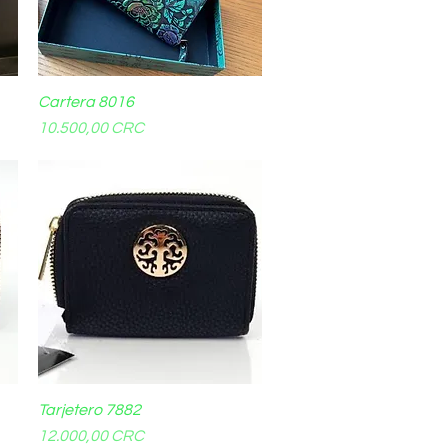
Cartera 8016
Vista rápida
Precio
10.500,00 CRC
Tarjetero 7882
Vista rápida
Precio
12.000,00 CRC