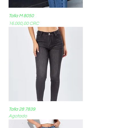
Talla M 8050
Precio
16.000,00 CRC
Talla 28 7839
Agotado