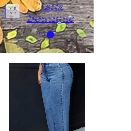
Talis
ME
NU
Boutique