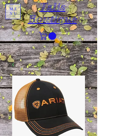
Talis
ME
NU
Boutique