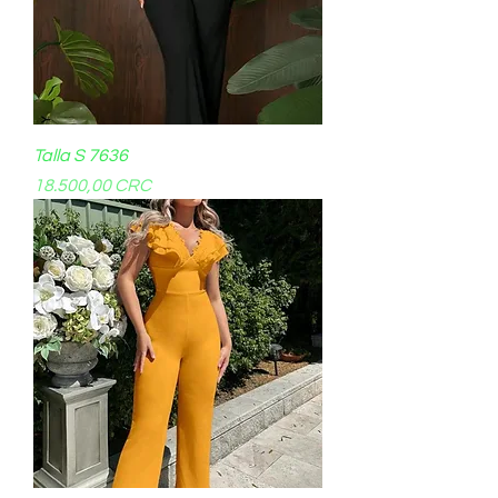
Talla S 7636
Precio
18.500,00 CRC