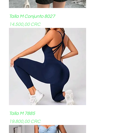
Talla M Conjunto 8027
Precio
14.500,00 CRC
Talla M 7885
Precio
19.800,00 CRC