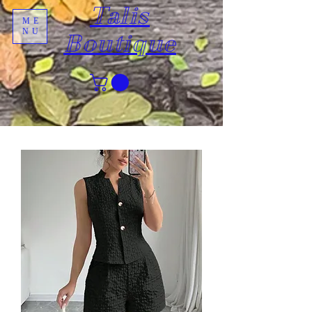
Talis
ME
NU
Boutique