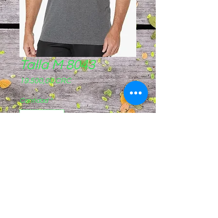
Talla M 8043
Precio
19.500,00 CRC
Cantidad
*
Agregar al carrito
Pagos sinpe móvil
8844-8721