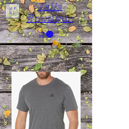
Talis
ME
NU
Boutique