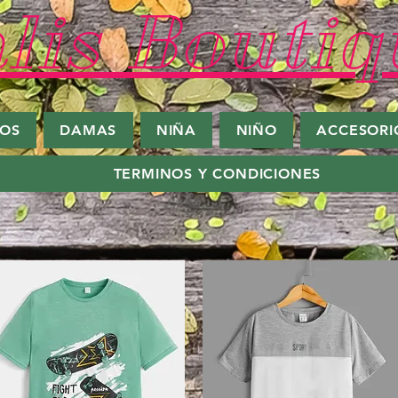
lis Boutiq
ROS
DAMAS
NIÑA
NIÑO
ACCESORI
TERMINOS Y CONDICIONES