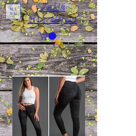
Talis
ME
NU
Boutique