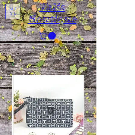
Talis
ME
NU
Boutique