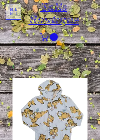
Talis
ME
NU
Boutique