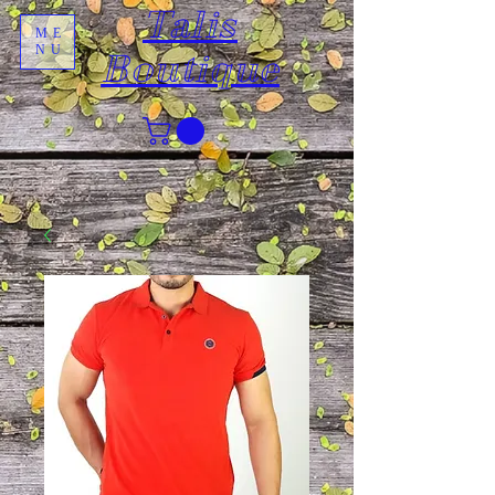
Talis
ME
NU
Boutique