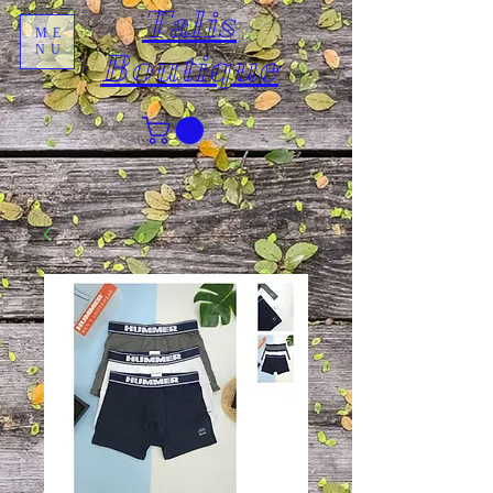
Talis
ME
NU
Boutique