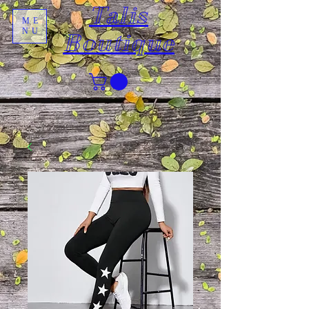
Talis
ME
NU
Boutique