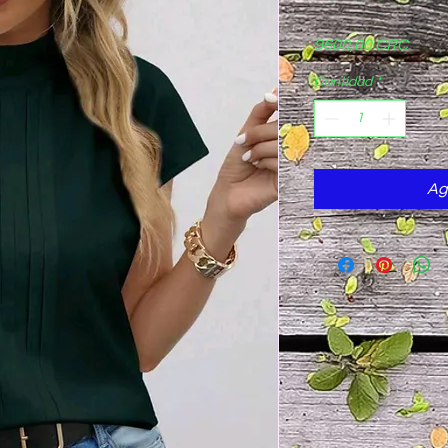
Preci
9600,00 CRC
Cantidad
*
Ag