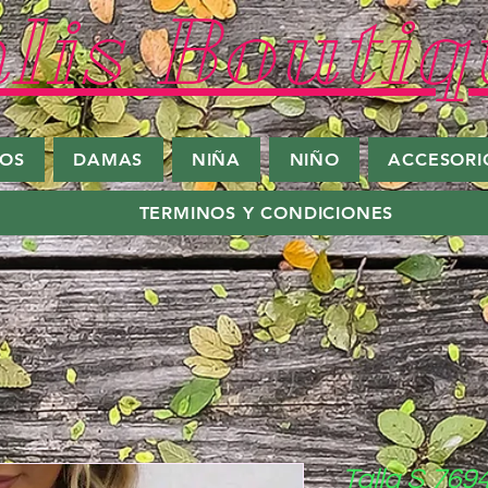
lis Boutiq
ROS
DAMAS
NIÑA
NIÑO
ACCESORI
TERMINOS Y CONDICIONES
Talla S 769