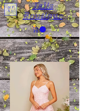
Talis
ME
NU
Boutique