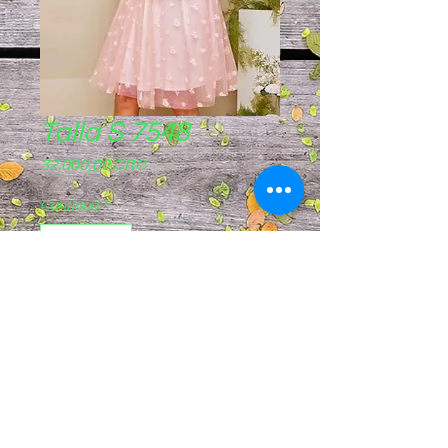
Talla S 7548
Precio
32.000,00 CRC
Cantidad
*
Agregar al carrito
Pagos sinpe móvil
8844-8721