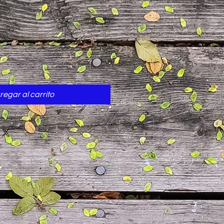
cio
regar al carrito