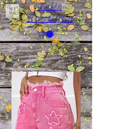
Talis
ME
NU
Boutique