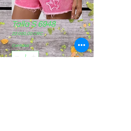
Talla S 6948
Precio
22.000,00 CRC
Cantidad
*
Agregar al carrito
Pagos sinpe móvil
8844-8721