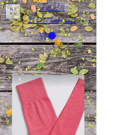
Talis
ME
NU
Boutique