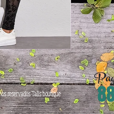
Pago
88
os reservados Talis boutique