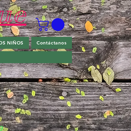
ue
OS NIÑOS
Contáctanos
9