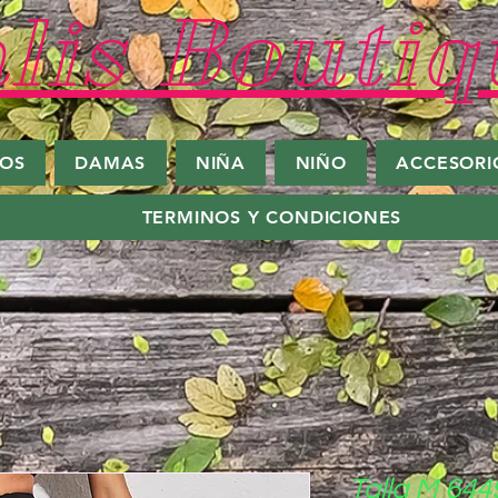
lis Boutiq
ROS
DAMAS
NIÑA
NIÑO
ACCESORI
TERMINOS Y CONDICIONES
Talla M 644