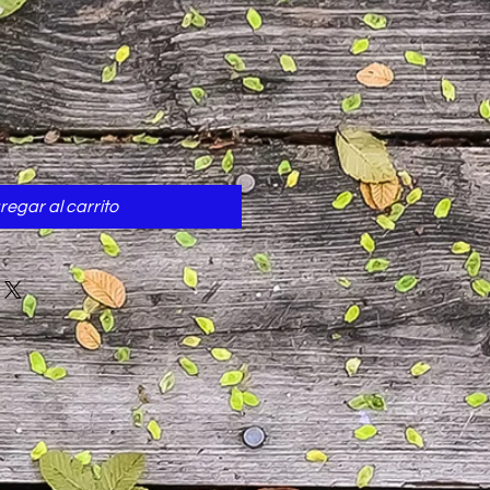
cio
regar al carrito