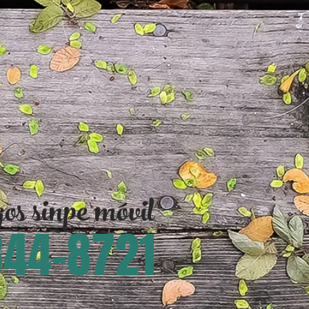
s sinpe móvil
44-8721