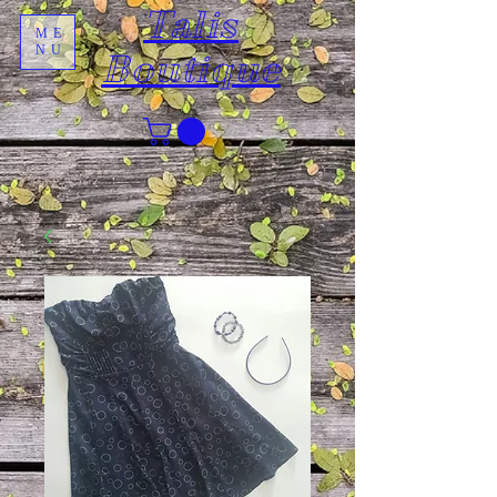
Talis
ME
NU
Boutique