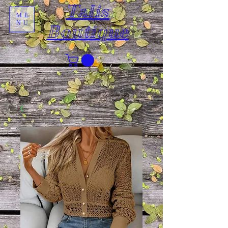
Talis
ME
NU
Boutique