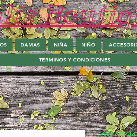
lis Boutiq
ROS
DAMAS
NIÑA
NIÑO
ACCESORI
TERMINOS Y CONDICIONES
Talla M 744