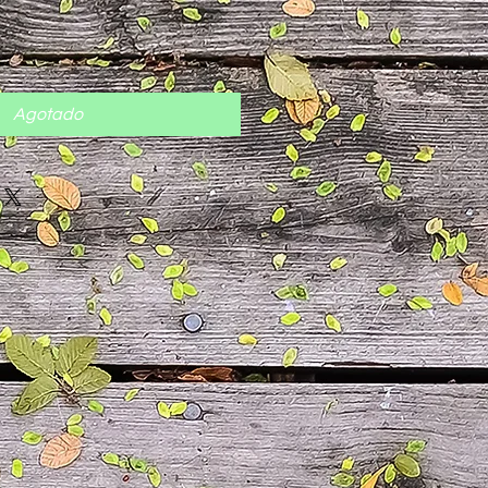
cio
Agotado