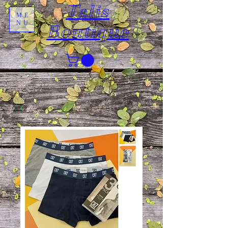
Talis
ME
NU
Boutique