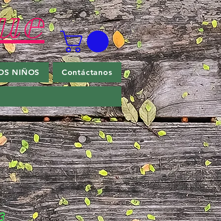
ue
OS NIÑOS
Contáctanos
3