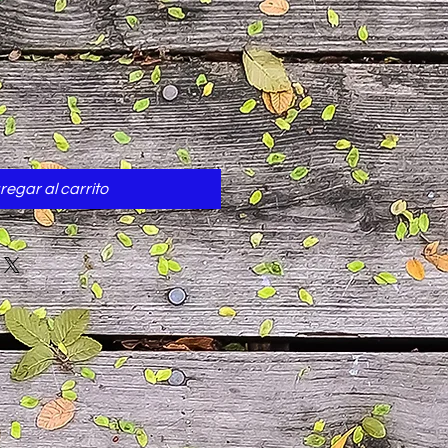
cio
regar al carrito