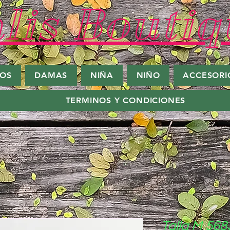
lis Boutiq
ROS
DAMAS
NIÑA
NIÑO
ACCESORI
TERMINOS Y CONDICIONES
Talla M 568