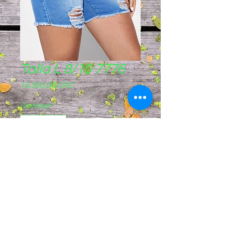
Talla L 8/10 7776
Precio
10.500,00 CRC
Cantidad
*
Agregar al carrito
Pagos sinpe móvil
8844-8721