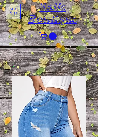
Talis
ME
NU
Boutique