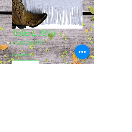
Talla L 7814
Precio
19.000,00 CRC
Cantidad
*
Agregar al carrito
Pagos sinpe móvil
8844-8721