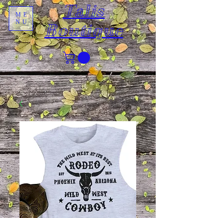
Talis
ME
NU
Boutique