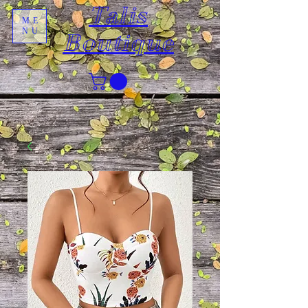
Talis
ME
NU
Boutique