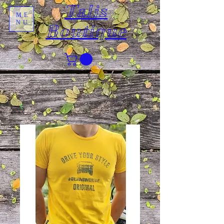
Talis
ME
NU
Boutique