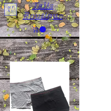
Talis
ME
NU
Boutique