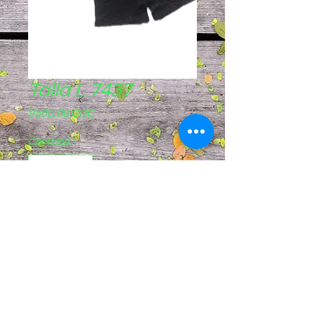
Talla L 7437
Precio
9500,00 CRC
Cantidad
*
Agregar al carrito
Pagos sinpe móvil
8844-8721