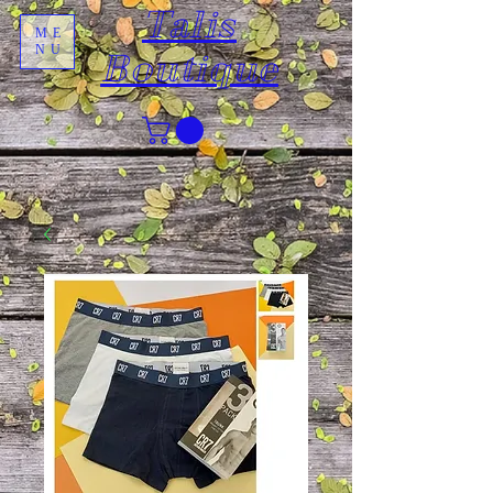
Talis
ME
NU
Boutique