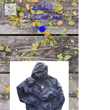
Talis
ME
NU
Boutique