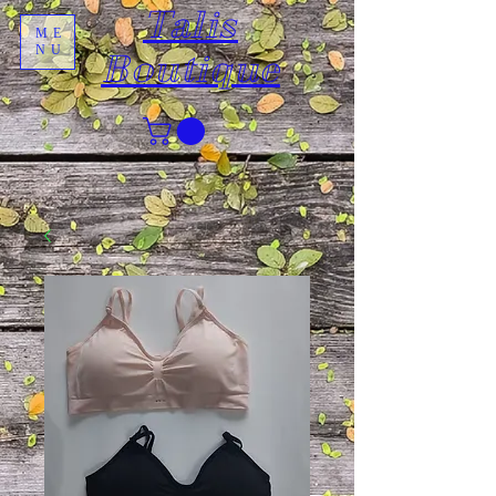
Talis
ME
NU
Boutique