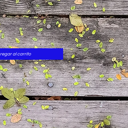
cio
regar al carrito