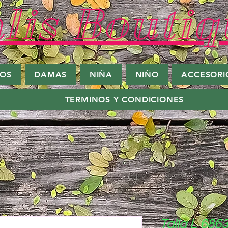
lis Boutiq
ROS
DAMAS
NIÑA
NIÑO
ACCESORI
TERMINOS Y CONDICIONES
Talla L 686