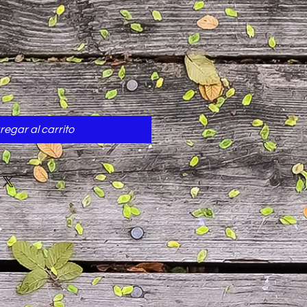
cio
regar al carrito