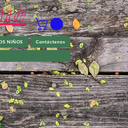
ue
OS NIÑOS
Contáctanos
8