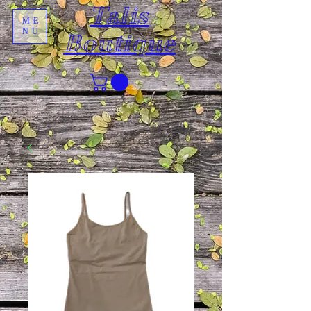
Talis
ME
NU
Boutique