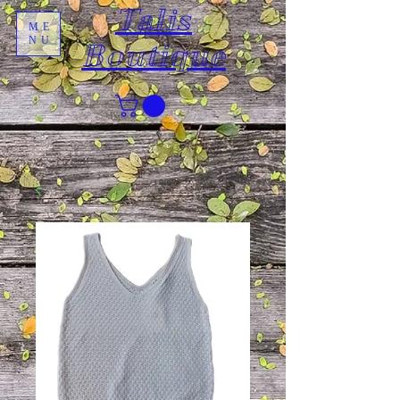
Talis
ME
NU
Boutique