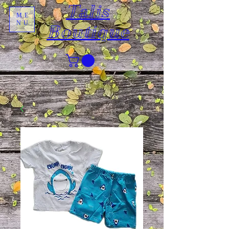
Talis
ME
NU
Boutique