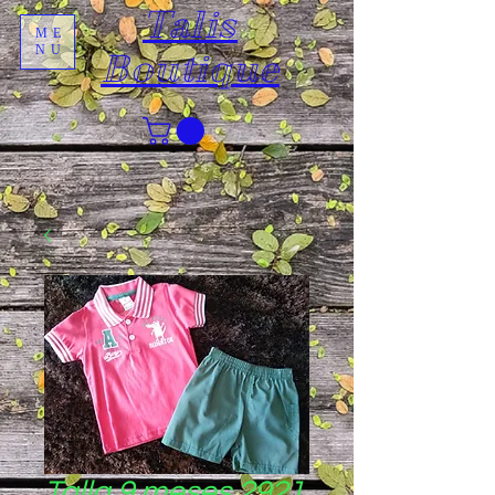
Talis
ME
NU
Boutique
Talla 9 meses 2921