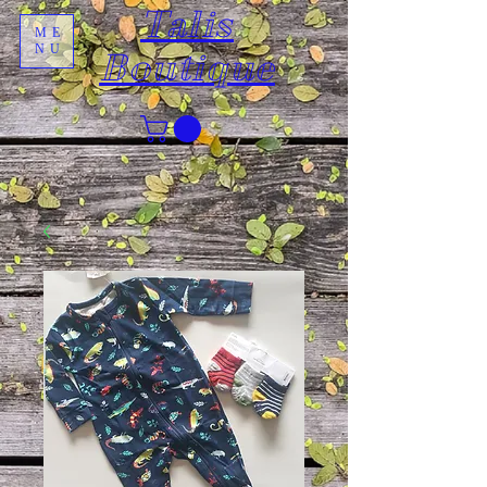
Talis
ME
NU
Boutique