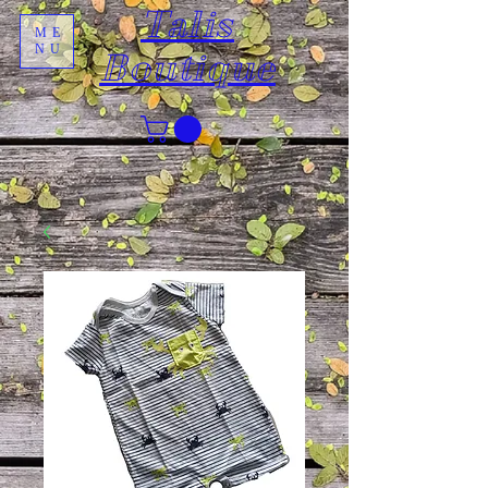
Talis
ME
NU
Boutique