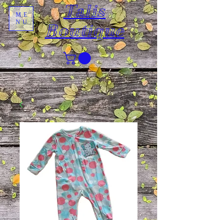
Talis
ME
NU
Boutique