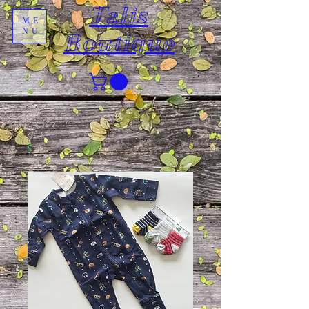
Talis
ME
NU
Boutique