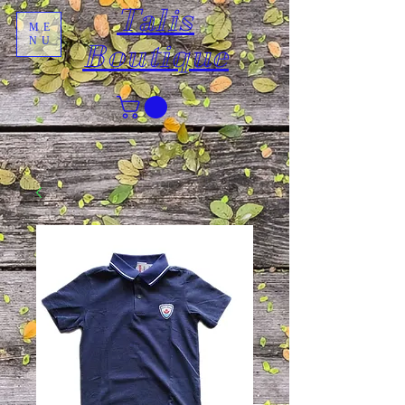
Talis
ME
NU
Boutique