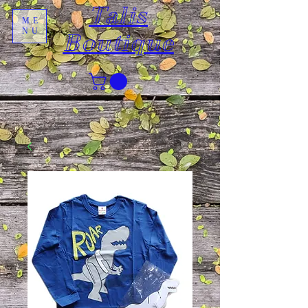
Talis
ME
NU
Boutique