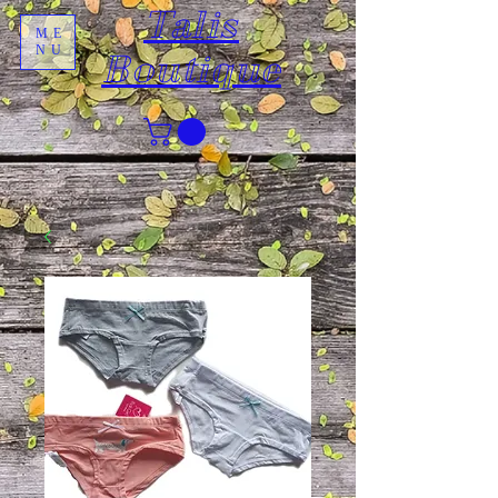
Talis
ME
NU
Boutique