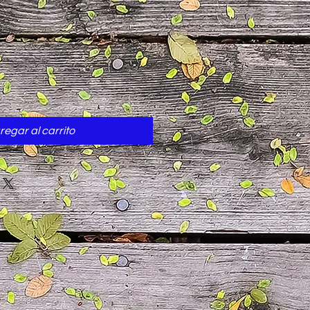
cio
regar al carrito