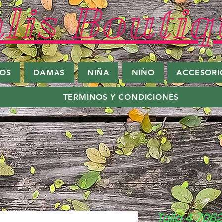
lis Boutiq
ROS
DAMAS
NIÑA
NIÑO
ACCESORI
TERMINOS Y CONDICIONES
Talla 4 706