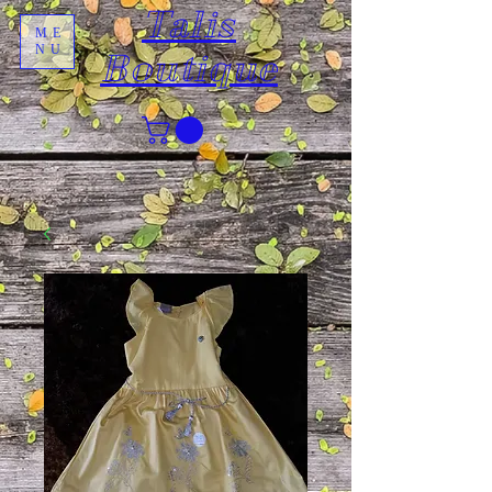
Talis
ME
NU
Boutique