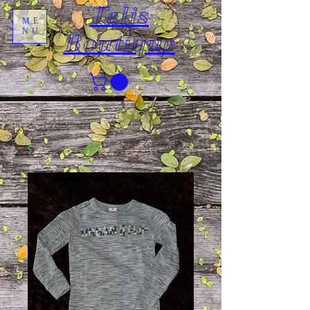
Talis
ME
NU
Boutique