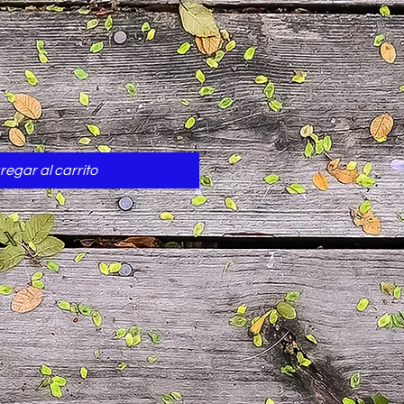
cio
regar al carrito