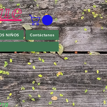
ue
OS NIÑOS
Contáctanos
719