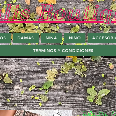
lis Boutiq
ROS
DAMAS
NIÑA
NIÑO
ACCESORI
TERMINOS Y CONDICIONES
Talla 3XL 7